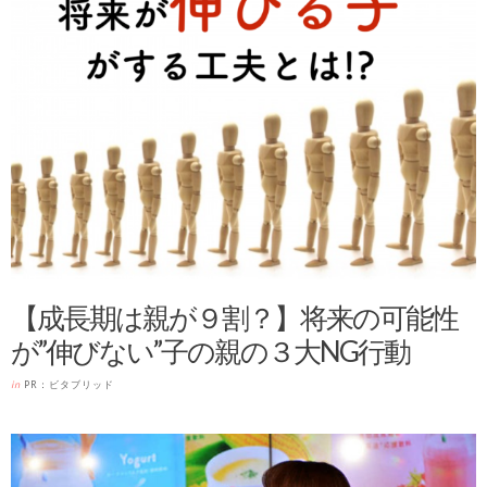
【成長期は親が９割？】将来の可能性
が”伸びない”子の親の３大NG行動
in
PR：ビタブリッド