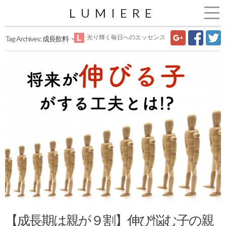
LUMIERE
光り輝く毎日へのエッセンス
Tag Archives:
成長飲料
【成長期は親が９割】伸び悩む子の親