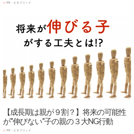
in
PR：ビタブリッド
【成長期は親が９割？】将来の可能性
が”伸びない”子の親の３大NG行動
in
PR：ビタブリッド