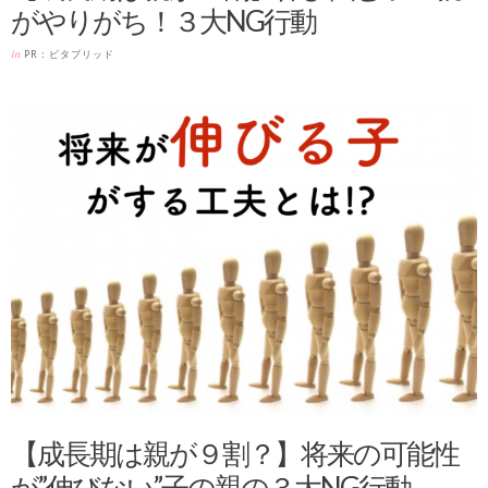
がやりがち！３大NG行動
in
PR：ビタブリッド
【成長期は親が９割？】将来の可能性
が”伸びない”子の親の３大NG行動