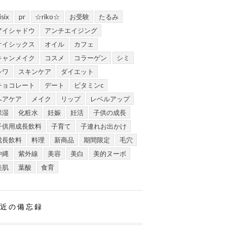
isix
pr
☆riko☆
お受験
たるみ
アイシャドウ
アンチエイジング
オイシックス
オイル
カフェ
キャンメイク
コスメ
コラーゲン
シミ
シワ
スキンケア
ダイエット
チョコレート
デート
ビタミンc
ヘアケア
メイク
リップ
レベルアップ
保湿
化粧水
妊娠
妊活
子供の成長
子供用成長飲料
子育て
子連れお出かけ
成長飲料
料理
新商品
期間限定
毛穴
沖縄
紫外線
美容
美白
美的ヌーボ
美肌
葉酸
食育
近の備忘録