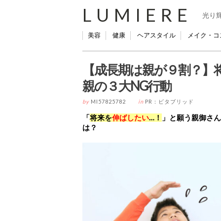
LUMIERE
光り
美容
健康
ヘアスタイル
メイク・コ
【成長期は親が９割？】将
親の３大NG行動
by
MI57825782
in
PR：ビタブリッド
「
将来を
伸ばし
たい
…！
」と願う親御さん
は？