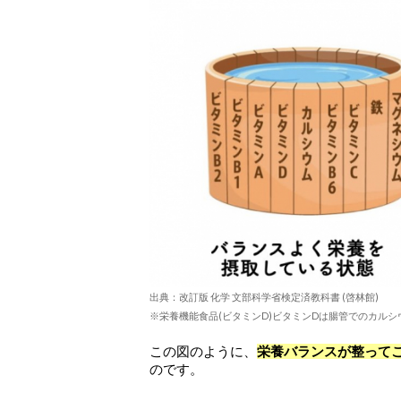
出典：改訂版 化学 文部科学省検定済教科書 (啓林館)
※栄養機能食品(ビタミンD)ビタミンDは腸管でのカル
この図のように、
栄養バランスが整って
のです。