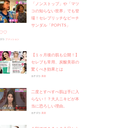
「ノンストップ」や​「マツ
コの知らない世界」でも登
場！セレブリッチなビーチ
サンダル「POPITS」
♡♡
ゴリ:
ファッション
【１ヶ月後の肌も公開！】
セレブも常用、炭酸美容の
驚くべき効果とは
カテゴリ:
美容
二度とすべすべ肌は手に入
らない！？大人ニキビが本
当に恐ろしい理由。
カテゴリ:
美容