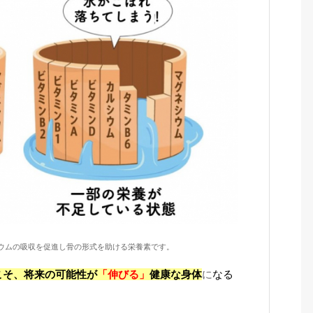
シウムの吸収を促進し骨の形式を助ける栄養素です。
こそ、将来の可能性が
「
伸びる」
健康な身体
に
なる