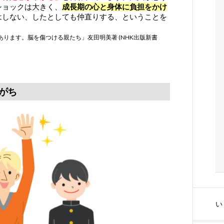
ショックは
大きく、
成長期の心と身体に負担をかけ
はしない、したとしても仲直りする、ということを
あります。
脳を傷つける親たち」友田明美著 (NHK出版新書
りがち
い