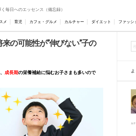
輝く毎日へのエッセンス（備忘録）
スメ
育児
カフェ・グルメ
カルチャー
ダイエット
ファッシ
来の可能性が”伸びない”子の
よ
、
成長期
の栄養補給に悩むお子さまも多いので
カテ