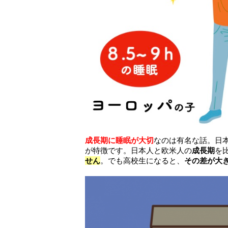
成長期に睡眠が大切
なのは有名な話。日
が特徴です。日本人と欧米人の
成長期
を
せん
。でも高校生になると、
その
差が大