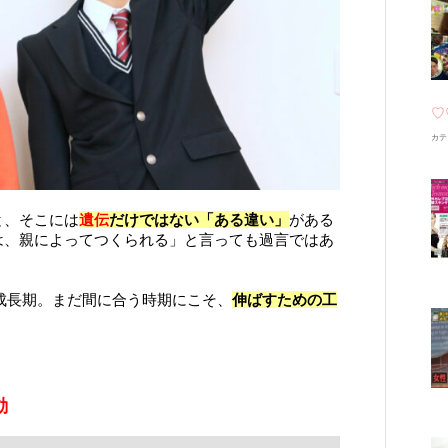
♡
カテ
と、そこには
遺伝
だけではない「ある違い」
がある
は、親によってつくられる」と言っても過言ではあ
成長期。まだ間に合う時期にこそ、
伸ばすための工
動