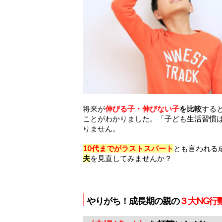
将来が
伸びる子・伸びない子
を比較
する
ことがわかりました。「子ども
生活習慣
りません。
10代までがラストスパート
とも言われる
夫
を見直してみませんか？
やりがち！成長期の親の
３大NG行