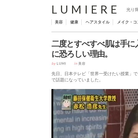
LUMIERE
光り
美容
健康
ヘアスタイル
メイク・コ
二度とすべすべ肌は手に
に恐ろしい理由。
by
LUMI
in
美容
先日、日本テレビ「世界一受けたい授業」で
で話題になっていました。