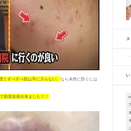
ス
い
度とすべすべ肌は手に入らない。
なら未然に防ぐには
で肌質改善出来ました！！
o