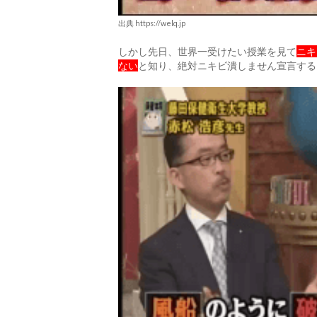
出典 https://welq.jp
しかし先日、世界一受けたい授業を見て
ニキ
ない
と知り、絶対ニキビ潰しません宣言する