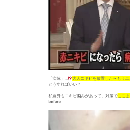
「病院」…
大人ニキビを放置したらもう二
どうすればいい？
私自身もニキビ悩みがあって、対策で
ここま
before