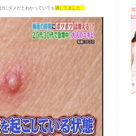
びにダメだとわかっていても
潰してました。
3
記
キ
ン