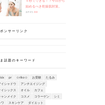
５秒でできる！？今日から
始めるべき乾燥肌対策。
カテゴリ:
美容
ポンサーリンク
ま話題のキーワード
isix
pr
☆riko☆
お受験
たるみ
アイシャドウ
アンチエイジング
オイシックス
オイル
カフェ
キャンメイク
コスメ
コラーゲン
シミ
シワ
スキンケア
ダイエット