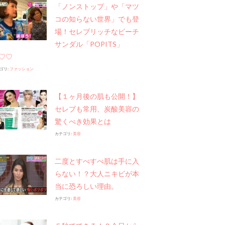
「ノンストップ」や​「マツ
コの知らない世界」でも登
場！セレブリッチなビーチ
サンダル「POPITS」
♡♡
ゴリ:
ファッション
【１ヶ月後の肌も公開！】
セレブも常用、炭酸美容の
驚くべき効果とは
カテゴリ:
美容
二度とすべすべ肌は手に入
らない！？大人ニキビが本
当に恐ろしい理由。
カテゴリ:
美容