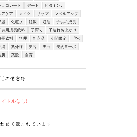
チョコレート
デート
ビタミンc
ヘアケア
メイク
リップ
レベルアップ
保湿
化粧水
妊娠
妊活
子供の成長
子供用成長飲料
子育て
子連れお出かけ
成長飲料
料理
新商品
期間限定
毛穴
沖縄
紫外線
美容
美白
美的ヌーボ
美肌
葉酸
食育
近の備忘録
タイトルなし)
わせて読まれています