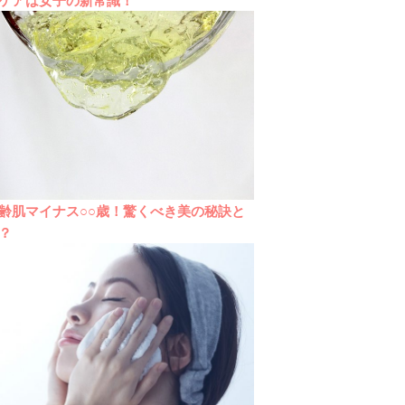
齢肌マイナス○○歳！驚くべき美の秘訣と
？