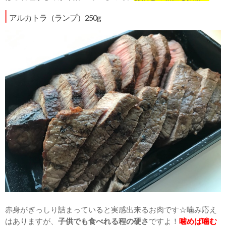
アルカトラ（ランプ）250g
赤身がぎっしり詰まっていると実感出来るお肉です☆噛み応え
はありますが、
子供でも食べれる程の硬さ
ですよ！
噛めば噛む