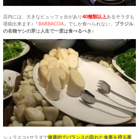
店内には、大きなビュッフェ台があり
40種類以上
あるサラダも
堪能出来ます♪『
BARBACOA
』でしか食べられない、
ブラジル
の名物ヤシの芽
は
人生で一度は食べるべき
♪
シュラスコ×サラダで
健康的でバランスの取れた食事を摂る事