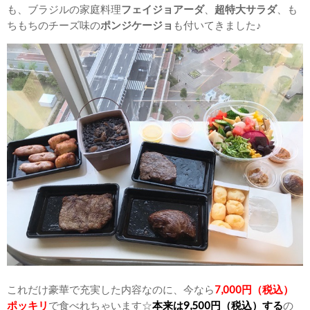
も、ブラジルの家庭料理
フェイジョアーダ
、
超特大サラダ
、も
ちもちのチーズ味の
ポンジケージョ
も付いてきました♪
これだけ豪華で充実した内容なのに、今なら
7,000円（税込）
ポッキリ
で食べれちゃいます☆
本来は9,500円（税込）する
の