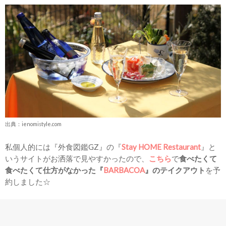
出典：ienomistyle.com
私個人的には『外食図鑑GZ』の『
Stay HOME Restaurant
』と
いうサイトがお洒落で見やすかったので、
こちら
で
食べたくて
食べたくて仕方がなかった『
BARBACOA
』のテイクアウト
を予
約しました☆