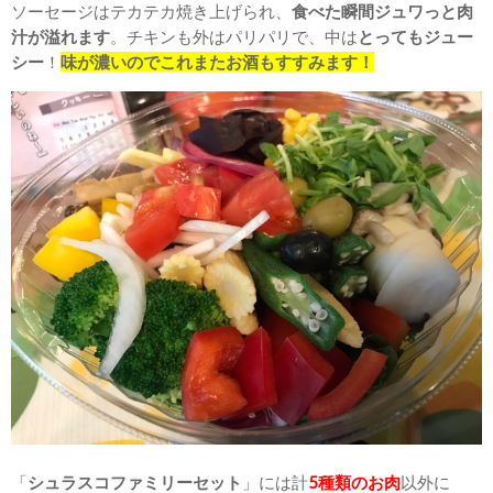
ソーセージはテカテカ焼き上げられ、
食べた瞬間ジュワっと肉
汁が溢れます
。チキンも外はパリパリで、中は
とってもジュー
シー
！
味が濃いのでこれまたお酒もすすみます！
「
シュラスコファミリーセット
」には計
5種類のお肉
以外に