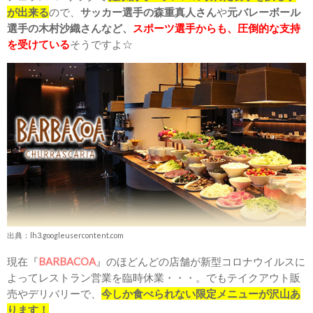
が出来る
ので、
サッカー選手の森重真人さん
や
元バレーボール
選手の木村沙織さんなど、
スポーツ選手からも、圧倒的な支持
を受けている
そうですよ☆
出典：lh3.googleusercontent.com
現在『
BARBACOA
』のほどんどの店舗が新型コロナウイルスに
よってレストラン営業を臨時休業・・・。でもテイクアウト販
売やデリバリーで、
今しか食べられない限定メニューが沢山あ
ります！