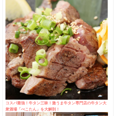
コスパ最強！牛タン三昧！激うま牛タン専門店の牛タン大
衆酒場「べこたん」を大解剖！