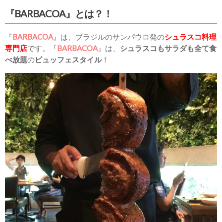
『BARBACOA』とは？！
『
BARBACOA
』は、ブラジルのサンパウロ発の
シュラスコ料理
専門店
です。『
BARBACOA
』は、
シュラスコもサラダも全て食
べ放題
の
ビュッフェスタイル
！