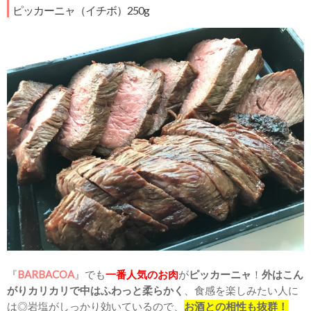
ピッカーニャ（イチボ）250g
『
BARBACOA
』でも
一番人気のお肉
が
ピッカーニャ
！
外はこん
がりカリカリで中はふわっと柔らかく
、食感を楽しみたい人に
は◎岩塩がしっかり効いているので、
お酒との相性も抜群！