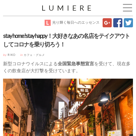
LUMIERE
光り輝く毎日へのエッセンス
stay home!stay happy！大好きなあの名店をテイクアウト
してコロナを乗り切ろう！
by
RIKO
in
カフェ・グルメ
新型コロナウイルスによる
全国緊急事態宣言
を受けて、現在多
くの飲食店が大打撃を受けています。