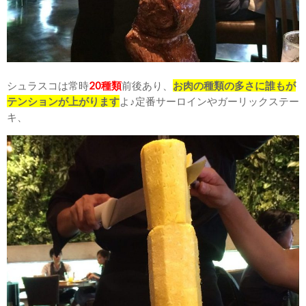
シュラスコは常時
20種類
前後あり、
お肉の種類の多さに誰もが
テンションが上がります
よ♪定番サーロインやガーリックステー
キ、