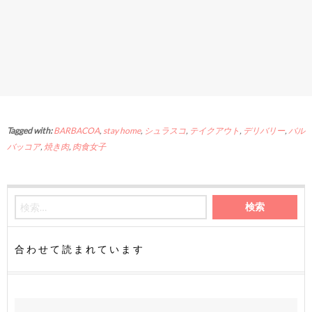
Tagged with:
BARBACOA
,
stay home
,
シュラスコ
,
テイクアウト
,
デリバリー
,
バル
バッコア
,
焼き肉
,
肉食女子
合わせて読まれています