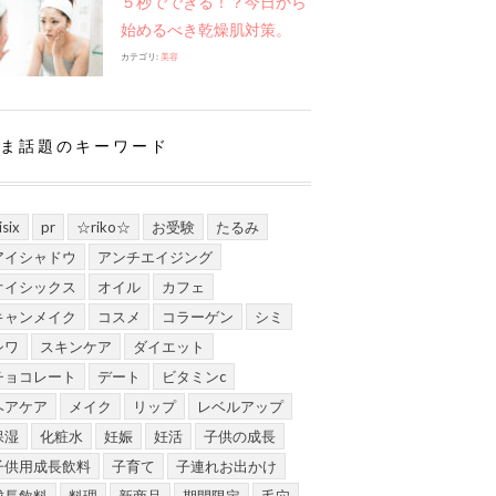
５秒でできる！？今日から
始めるべき乾燥肌対策。
カテゴリ:
美容
ま話題のキーワード
isix
pr
☆riko☆
お受験
たるみ
アイシャドウ
アンチエイジング
オイシックス
オイル
カフェ
キャンメイク
コスメ
コラーゲン
シミ
シワ
スキンケア
ダイエット
チョコレート
デート
ビタミンc
ヘアケア
メイク
リップ
レベルアップ
保湿
化粧水
妊娠
妊活
子供の成長
子供用成長飲料
子育て
子連れお出かけ