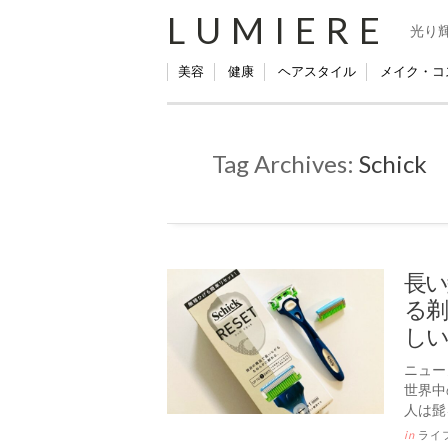
LUMIERE
光り
美容
健康
ヘアスタイル
メイク・コ
Tag Archives:
Schick
長い
る剃
しい
ニュー
世界中
人は髭
in
ライ