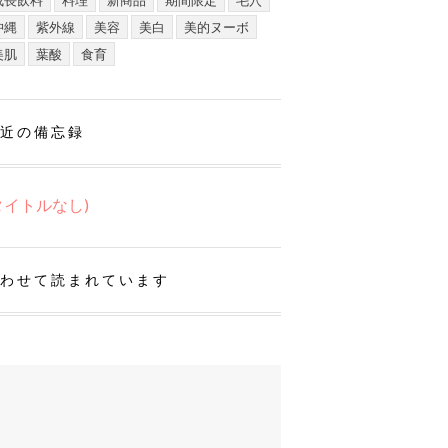
成長飲料
料理
新商品
期間限定
毛穴
沖縄
紫外線
美容
美白
美的ヌーボ
美肌
葉酸
食育
近の備忘録
タイトルなし)
わせて読まれています