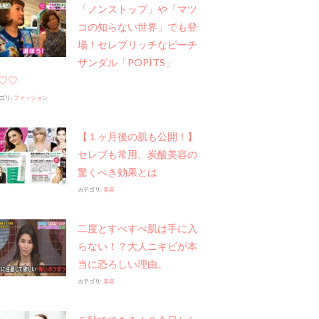
「ノンストップ」や​「マツ
コの知らない世界」でも登
場！セレブリッチなビーチ
サンダル「POPITS」
♡♡
ゴリ:
ファッション
【１ヶ月後の肌も公開！】
セレブも常用、炭酸美容の
驚くべき効果とは
カテゴリ:
美容
二度とすべすべ肌は手に入
らない！？大人ニキビが本
当に恐ろしい理由。
カテゴリ:
美容