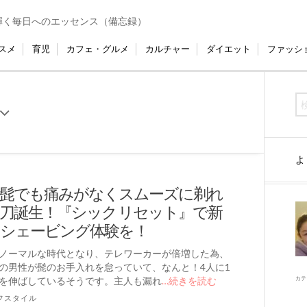
輝く毎日へのエッセンス（備忘録）
スメ
育児
カフェ・グルメ
カルチャー
ダイエット
ファッシ
よ
髭でも痛みがなくスムーズに剃れ
刀誕生！『シック リセット』で新
シェービング体験を！
ノーマルな時代となり、テレワーカーが倍増した為、
の男性が髭のお手入れを怠っていて、なんと！4人に1
を伸ばしているそうです。主人も漏れ
…続きを読む
カテ
フスタイル