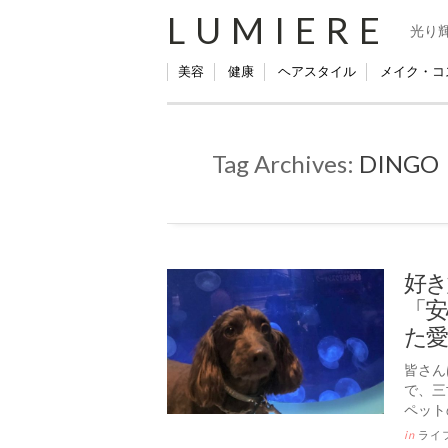
LUMIERE
光り
美容
健康
ヘアスタイル
メイク・コ
Tag Archives:
DINGO
好き
「安
た愛
皆さん
で、三
ペット
in
ライ