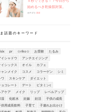
５秒でできる！？今日から
始めるべき乾燥肌対策。
カテゴリ:
美容
ま話題のキーワード
isix
pr
☆riko☆
お受験
たるみ
アイシャドウ
アンチエイジング
オイシックス
オイル
カフェ
キャンメイク
コスメ
コラーゲン
シミ
シワ
スキンケア
ダイエット
チョコレート
デート
ビタミンc
ヘアケア
メイク
リップ
レベルアップ
保湿
化粧水
妊娠
妊活
子供の成長
子供用成長飲料
子育て
子連れお出かけ