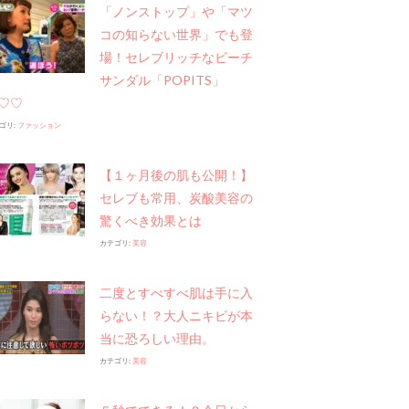
「ノンストップ」や​「マツ
コの知らない世界」でも登
場！セレブリッチなビーチ
サンダル「POPITS」
♡♡
ゴリ:
ファッション
【１ヶ月後の肌も公開！】
セレブも常用、炭酸美容の
驚くべき効果とは
カテゴリ:
美容
二度とすべすべ肌は手に入
らない！？大人ニキビが本
当に恐ろしい理由。
カテゴリ:
美容