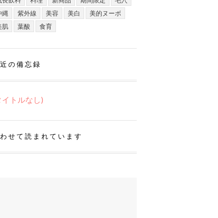
成長飲料
料理
新商品
期間限定
毛穴
沖縄
紫外線
美容
美白
美的ヌーボ
美肌
葉酸
食育
近の備忘録
タイトルなし)
わせて読まれています