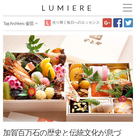
LUMIERE
光り輝く毎日へのエッセンス
Tag Archives:
金箔
加賀百万石の歴史と伝統文化が息づ