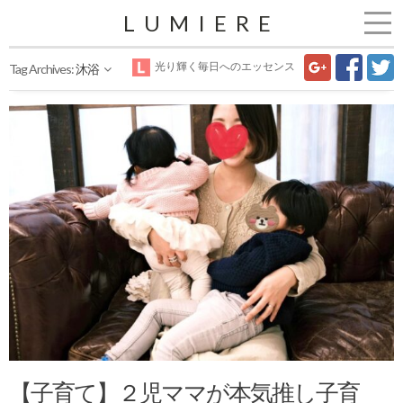
LUMIERE
光り輝く毎日へのエッセンス
Tag Archives:
沐浴
【子育て】２児ママが本気推し子育