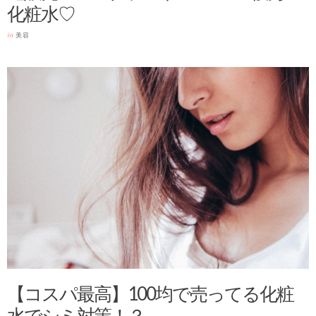
化粧水♡
in
美容
【コスパ最高】100均で売ってる化粧
水でシミ対策！？