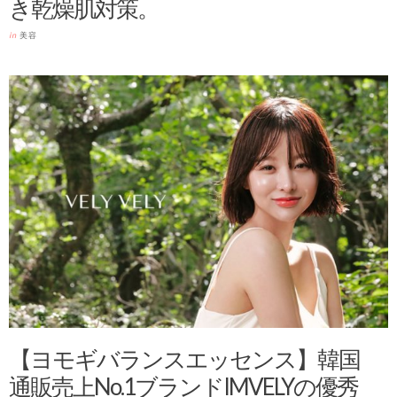
き乾燥肌対策。
in
美容
【ヨモギバランスエッセンス】韓国
通販売上No.1ブランドIMVELYの優秀