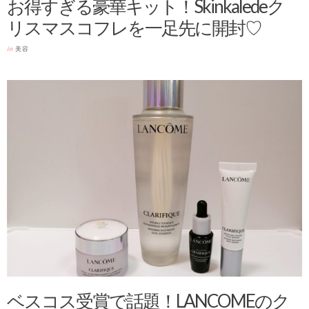
お得すぎる豪華キット！Skinkaledeク
リスマスコフレを一足先に開封♡
in
美容
ベスコス受賞で話題！LANCOMEのク