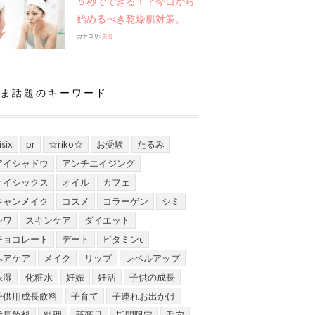
５秒でできる！？今日から
始めるべき乾燥肌対策。
カテゴリ:
美容
ま話題のキーワード
isix
pr
☆riko☆
お受験
たるみ
アイシャドウ
アンチエイジング
オイシックス
オイル
カフェ
キャンメイク
コスメ
コラーゲン
シミ
シワ
スキンケア
ダイエット
チョコレート
デート
ビタミンc
ヘアケア
メイク
リップ
レベルアップ
保湿
化粧水
妊娠
妊活
子供の成長
子供用成長飲料
子育て
子連れお出かけ