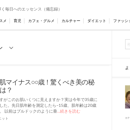
輝く毎日へのエッセンス（備忘録）
スメ
育児
カフェ・グルメ
カルチャー
ダイエット
ファッシ
ン
よ
肌マイナス○○歳！驚くべき美の秘
は？
すがこのお肌いくつに見えますか？実は今年で35歳に
した。先日肌年齢を測定したら−15歳、肌年齢は20歳
。 以前はブルドックのように垂
…続きを読む
エット
カテ