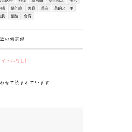
成長飲料
料理
新商品
期間限定
毛穴
沖縄
紫外線
美容
美白
美的ヌーボ
美肌
葉酸
食育
近の備忘録
タイトルなし)
わせて読まれています