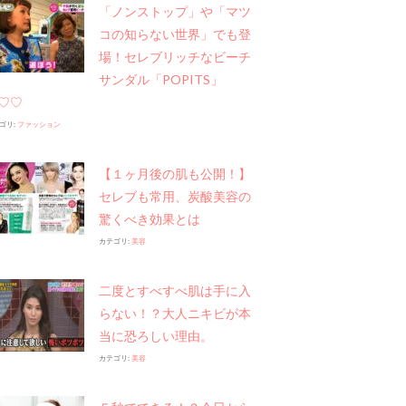
「ノンストップ」や​「マツ
コの知らない世界」でも登
場！セレブリッチなビーチ
サンダル「POPITS」
♡♡
ゴリ:
ファッション
【１ヶ月後の肌も公開！】
セレブも常用、炭酸美容の
驚くべき効果とは
カテゴリ:
美容
二度とすべすべ肌は手に入
らない！？大人ニキビが本
当に恐ろしい理由。
カテゴリ:
美容