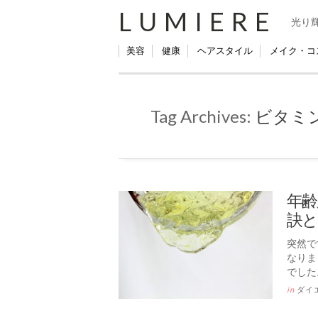
LUMIERE
光り
美容
健康
ヘアスタイル
メイク・コ
Tag Archives:
ビタミ
年齢
訣と
突然で
なりま
でした
in
ダイ