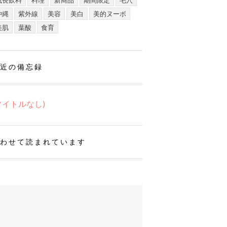
成長飲料
料理
新商品
期間限定
毛穴
沖縄
紫外線
美容
美白
美的ヌーボ
美肌
葉酸
食育
近の備忘録
タイトルなし)
わせて読まれています