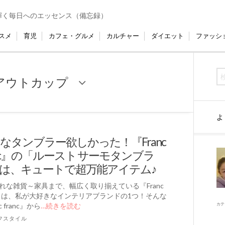
輝く毎日へのエッセンス（備忘録）
スメ
育児
カフェ・グルメ
カルチャー
ダイエット
ファッシ
アウトカップ
よ
なタンブラー欲しかった！『Franc
anc』の「ルースト サーモタンブラ
は、キュートで超万能アイテム♪
れな雑貨～家具まで、幅広く取り揃えている『Franc
nc』は、私が大好きなインテリアブランドの1つ！そんな
c franc』から
…続きを読む
カテ
フスタイル