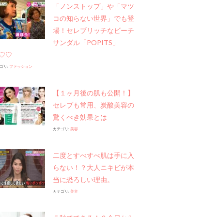
「ノンストップ」や​「マツ
コの知らない世界」でも登
場！セレブリッチなビーチ
サンダル「POPITS」
♡♡
ゴリ:
ファッション
【１ヶ月後の肌も公開！】
セレブも常用、炭酸美容の
驚くべき効果とは
カテゴリ:
美容
二度とすべすべ肌は手に入
らない！？大人ニキビが本
当に恐ろしい理由。
カテゴリ:
美容