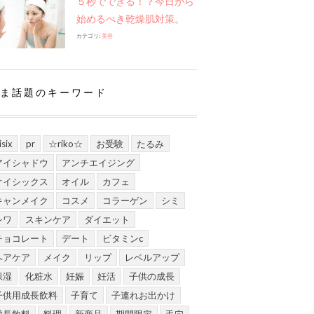
５秒でできる！？今日から
始めるべき乾燥肌対策。
カテゴリ:
美容
ま話題のキーワード
isix
pr
☆riko☆
お受験
たるみ
アイシャドウ
アンチエイジング
オイシックス
オイル
カフェ
キャンメイク
コスメ
コラーゲン
シミ
シワ
スキンケア
ダイエット
チョコレート
デート
ビタミンc
ヘアケア
メイク
リップ
レベルアップ
保湿
化粧水
妊娠
妊活
子供の成長
子供用成長飲料
子育て
子連れお出かけ