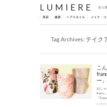
LUMIERE
光り
美容
健康
ヘアスタイル
メイク・コ
Tag Archives:
テイク
こん
fr
ー」
おしゃ
fra
『Fran
in
ライ