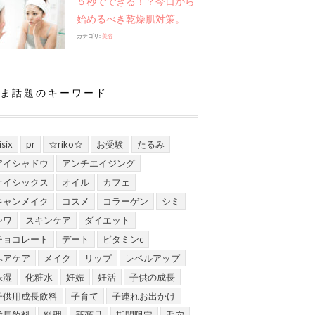
５秒でできる！？今日から
始めるべき乾燥肌対策。
カテゴリ:
美容
ま話題のキーワード
isix
pr
☆riko☆
お受験
たるみ
アイシャドウ
アンチエイジング
オイシックス
オイル
カフェ
キャンメイク
コスメ
コラーゲン
シミ
シワ
スキンケア
ダイエット
チョコレート
デート
ビタミンc
ヘアケア
メイク
リップ
レベルアップ
保湿
化粧水
妊娠
妊活
子供の成長
子供用成長飲料
子育て
子連れお出かけ