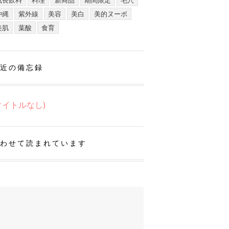
成長飲料
料理
新商品
期間限定
毛穴
沖縄
紫外線
美容
美白
美的ヌーボ
美肌
葉酸
食育
近の備忘録
タイトルなし)
わせて読まれています