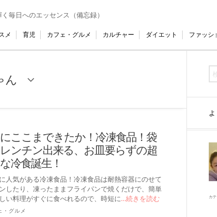
輝く毎日へのエッセンス（備忘録）
スメ
育児
カフェ・グルメ
カルチャー
ダイエット
ファッシ
ゃん
よ
にここまできたか！冷凍食品！袋
レンチン出来る、お皿要らずの超
な冷食誕生！
に人気がある冷凍食品！冷凍食品は耐熱容器にのせて
ンしたり、凍ったままフライパンで焼くだけで、簡単
しい料理がすぐに食べれるので、時短に
…続きを読む
カテ
ェ・グルメ