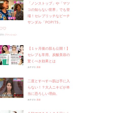
「ノンストップ」や​「マツ
コの知らない世界」でも登
場！セレブリッチなビーチ
サンダル「POPITS」
♡♡
ゴリ:
ファッション
【１ヶ月後の肌も公開！】
セレブも常用、炭酸美容の
驚くべき効果とは
カテゴリ:
美容
二度とすべすべ肌は手に入
らない！？大人ニキビが本
当に恐ろしい理由。
カテゴリ:
美容