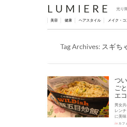
LUMIERE
光り
美容
健康
ヘアスタイル
メイク・コ
Tag Archives:
スギち
つい
ごと
エコ
男女共
レンチ
に美味
in
カフ