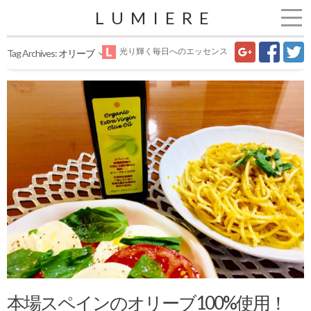
LUMIERE
光り輝く毎日へのエッセンス
Tag Archives:
オリーブ
本場スペインのオリーブ100%使用！