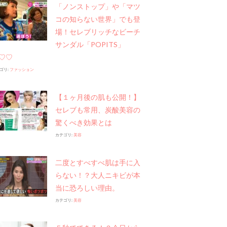
「ノンストップ」や​「マツ
コの知らない世界」でも登
場！セレブリッチなビーチ
サンダル「POPITS」
♡♡
ゴリ:
ファッション
【１ヶ月後の肌も公開！】
セレブも常用、炭酸美容の
驚くべき効果とは
カテゴリ:
美容
二度とすべすべ肌は手に入
らない！？大人ニキビが本
当に恐ろしい理由。
カテゴリ:
美容