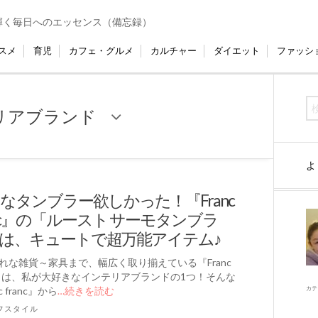
輝く毎日へのエッセンス（備忘録）
スメ
育児
カフェ・グルメ
カルチャー
ダイエット
ファッシ
リアブランド
よ
なタンブラー欲しかった！『Franc
anc』の「ルースト サーモタンブラ
は、キュートで超万能アイテム♪
れな雑貨～家具まで、幅広く取り揃えている『Franc
nc』は、私が大好きなインテリアブランドの1つ！そんな
c franc』から
…続きを読む
カテ
フスタイル