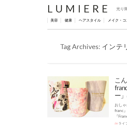
LUMIERE
光り
美容
健康
ヘアスタイル
メイク・コ
Tag Archives:
インテ
こん
fr
ー」
おしゃ
fra
『Fran
in
ライ