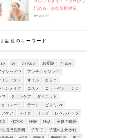
５秒でできる！？今日から
始めるべき乾燥肌対策。
カテゴリ:
美容
ま話題のキーワード
isix
pr
☆riko☆
お受験
たるみ
アイシャドウ
アンチエイジング
オイシックス
オイル
カフェ
キャンメイク
コスメ
コラーゲン
シミ
シワ
スキンケア
ダイエット
チョコレート
デート
ビタミンc
ヘアケア
メイク
リップ
レベルアップ
保湿
化粧水
妊娠
妊活
子供の成長
子供用成長飲料
子育て
子連れお出かけ