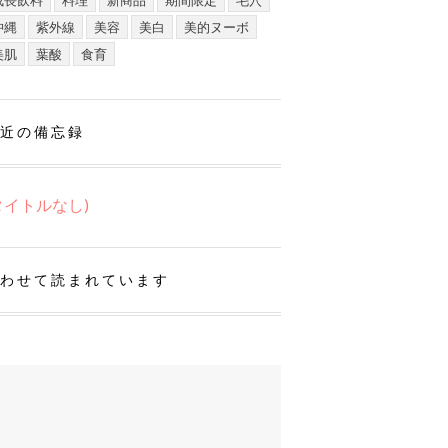
成長飲料
料理
新商品
期間限定
毛穴
沖縄
紫外線
美容
美白
美的ヌーボ
美肌
葉酸
食育
近の備忘録
タイトルなし)
わせて読まれています