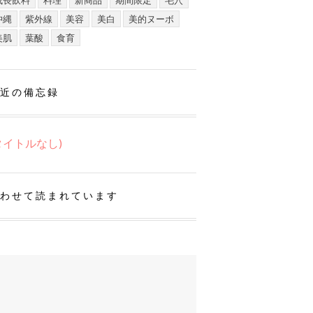
成長飲料
料理
新商品
期間限定
毛穴
沖縄
紫外線
美容
美白
美的ヌーボ
美肌
葉酸
食育
近の備忘録
タイトルなし)
わせて読まれています