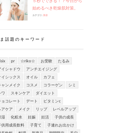
５秒でできる！？今日から
始めるべき乾燥肌対策。
カテゴリ:
美容
ま話題のキーワード
isix
pr
☆riko☆
お受験
たるみ
アイシャドウ
アンチエイジング
オイシックス
オイル
カフェ
キャンメイク
コスメ
コラーゲン
シミ
シワ
スキンケア
ダイエット
チョコレート
デート
ビタミンc
ヘアケア
メイク
リップ
レベルアップ
保湿
化粧水
妊娠
妊活
子供の成長
子供用成長飲料
子育て
子連れお出かけ