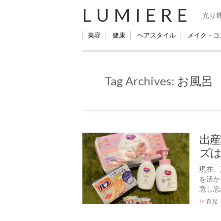
LUMIERE
光り
美容
健康
ヘアスタイル
メイク・コ
Tag Archives:
お風呂
出産
ズは
現在、
を活か
意し忘
in
育児