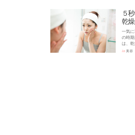
５秒
乾燥
一気に
の時期
は、乾
in
美容