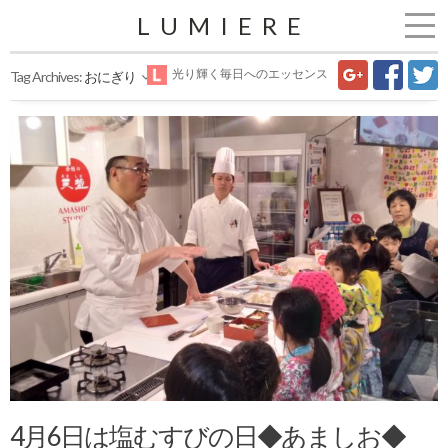
LUMIERE
光り輝く毎日へのエッセンス
Tag Archives:
おにぎり
4月6日は塩むすびの日◆あましお◆