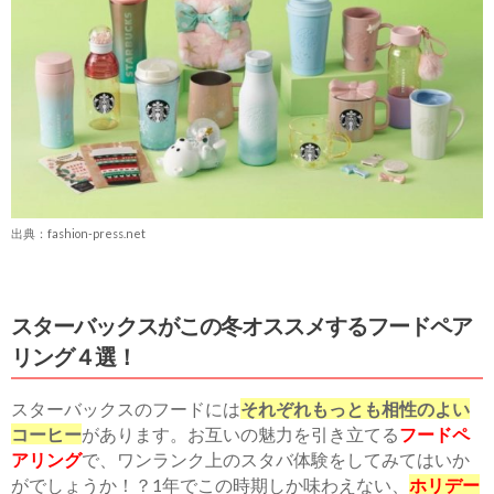
出典：fashion-press.net
スターバックスがこの冬オススメするフードペア
リング４選！
スターバックスのフードには
それぞれもっとも相性のよい
コーヒー
があります。お互いの魅力を引き立てる
フードペ
アリング
で、ワン
ランク上のスタバ体験をしてみてはいか
がでしょうか！？1年でこの時期しか味わえない、
ホリデー