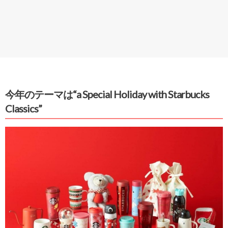
今年のテーマは“a Special Holiday with Starbucks
Classics”