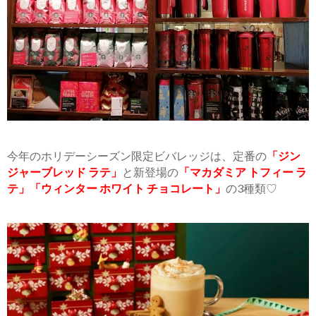
今年のホリデーシーズン限定ビバレッジは、定番の
「ジン
ジャーブレッド ラテ」
と新登場の
「マカダミア トフィー ラ
テ」「ウィンター ホワイト チョコレート」
の3種類♡