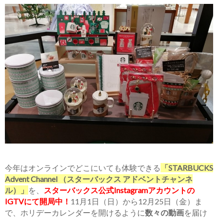
今年はオンラインでどこにいても体験できる
「STARBUCKS
Advent Channel （スターバックス アドベントチャンネ
ル）」
を、
スターバックス公式Instagramアカウントの
IGTVにて開局中！
11月1日（日）から12月25日（金）ま
で、ホリデーカレンダーを開けるように
数々の動画
を届け