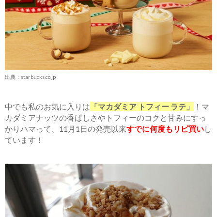
出典：starbucks.co.jp
中でも私のお気に入りは
「マカダミア トフィー ラテ」
！マ
カダミアナッツの香ばしさやトフィーのコクと甘みにすっ
かりハマって、11月1日の発売以来
すでに何度もリピ買い
し
ています！