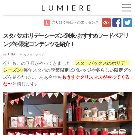
LUMIERE
光り輝く毎日へのエッセンス
スタバのホリデーシーズン到来♪おすすめフードペアリ
ングや限定コンテンツを紹介！
by
RINA
in
カフェ・グルメ
今年もこの季節がやってきました！
スターバックスのホリデー
シーズン♪
毎年スタバの
季節限定ビバレッジ
や
冬らしい限定グッ
ズ
を見るたびに、あぁ今年も
もうすぐクリスマスがやってくる
な〜
と感じます♪