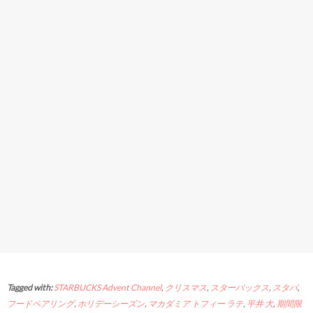
Tagged with:
STARBUCKS Advent Channel
,
クリスマス
,
スターバックス
,
スタバ
,
フードペアリング
,
ホリデーシーズン
,
マカダミア トフィー ラテ
,
平井 大
,
期間限