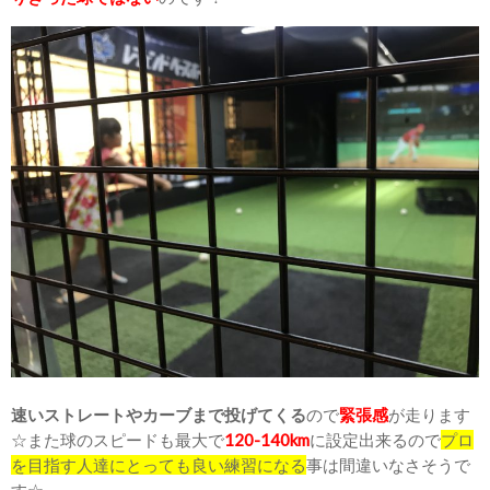
速いストレートやカーブまで投げてくる
ので
緊張感
が走ります
☆また球のスピードも最大で
120-140km
に設定出来るので
プロ
を目指す人達にとっても良い練習になる
事は間違いなさそうで
す☆