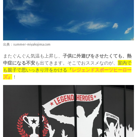
出典：summer-miyakojima.com
またぐんぐん気温も上昇し、
子供に外遊びをさせたくても、熱
中症になる不安
も出てきます。そこでおススメなのが、
室内で
も親子で思いっきり汗をかける『
レジェンドスポーツヒーロー
ズ』
！