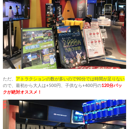
ただ、
アトラクションの数が多いので90分では時間が足りない
ので、最初から大人は+500円、子供なら+400円の
120分パッ
クが絶対オススメ！