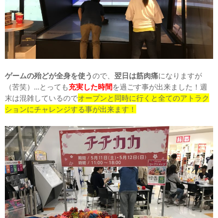
ゲームの殆どが全身を使う
ので、
翌日は筋肉痛
になりますが
（苦笑）…とっても
充実した時間
を過ごす事が出来ました！週
末は混雑しているので
オープンと同時に行くと全てのアトラク
ションにチャレンジする事が出来ます！