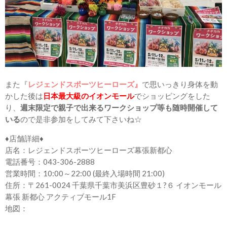
また『
レジェンドスポーツヒーローズ』
で思いっきり身体を動
かした後は
日本最大級のイオンモール
でショッピングをした
り、
週末限定で親子で出来るワークショップ等も随時開催して
いる
ので是非参加をしてみて下さいね☆
♦店舗詳細♦
店名：レジェンドスポーツヒーローズ幕張新都心
電話番号：043-306-2888
営業時間：10:00～22:00 (最終入場時間 21:00)
住所：〒261-0024 千葉県千葉市美浜区豊砂１?６ イオンモール
幕張 新都心 アクティブモール1F
地図：