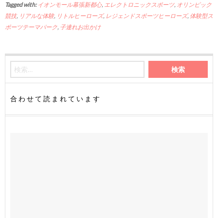
Tagged with:
イオンモール幕張新都心
,
エレクトロニックスポーツ
,
オリンピック
競技
,
リアルな体験
,
リトルヒーローズ
,
レジェンドスポーツヒーローズ
,
体験型ス
ポーツテーマパーク
,
子連れお出かけ
合わせて読まれています