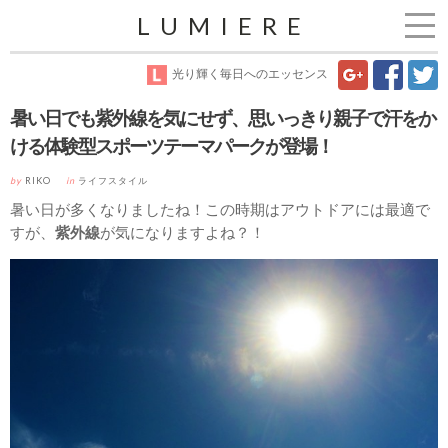
LUMIERE
光り輝く毎日へのエッセンス
暑い日でも紫外線を気にせず、思いっきり親子で汗をか
ける体験型スポーツテーマパークが登場！
by
RIKO
in
ライフスタイル
暑い日が多くなりましたね！この時期はアウトドアには最適で
すが、
紫外線
が気になりますよね？！