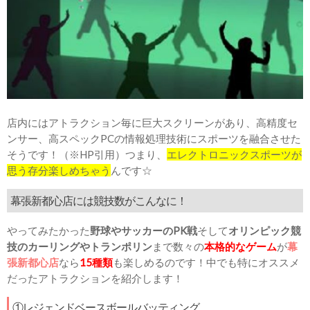
店内にはアトラクション毎に巨大スクリーンがあり、高精度セ
ンサー、高スペックPCの情報処理技術にスポーツを融合させた
そうです！（※HP引用）つまり、
エレクトロニックスポーツが
思う存分楽しめちゃう
んです☆
幕張新都心店には競技数がこんなに！
やってみたかった
野球やサッカーのPK戦
そして
オリンピック競
技のカーリングやトランポリン
まで数々の
本格的なゲーム
が
幕
張新都心店
なら
15種類
も楽しめるのです！中でも特にオススメ
だったアトラクションを紹介します！
①レジェンドベースボールバッティング