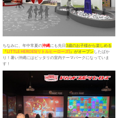
ちなみに、年中常夏の
沖縄
にも先日
3歳のお子様から楽しめる
『
LITTLE HEROES(リトルヒーローズ)
』がオープン
したばか
り！暑い沖縄にはピッタリの室内テーマパークになっていま
す！