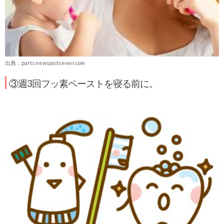
出典：parts.newspostseven.com
③週3回フッ素ペーストを寝る前に。