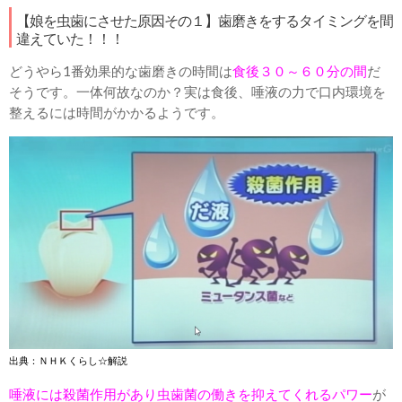
【娘を虫歯にさせた原因その１】歯磨きをするタイミングを間
違えていた！！！
どうやら1番効果的な歯磨きの時間は
食後３０～６０分の間
だ
そうです。一体何故なのか？実は食後、唾液の力で口内環境を
整えるには時間がかかるようです。
出典：ＮＨＫくらし☆解説
唾液には殺菌作用があり虫歯菌の働きを抑えてくれるパワー
が