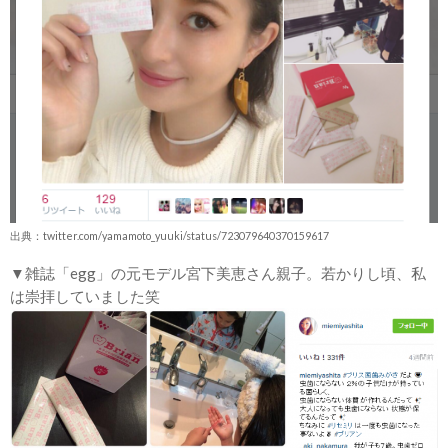
出典：twitter.com/yamamoto_yuuki/status/723079640370159617
▼雑誌「egg」の元モデル宮下美恵さん親子。若かりし頃、私
は崇拝していました笑