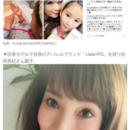
出典：instagram.com/p/BC7eqtVst5_/
▼読者モデルで自身のアパレルブランド「Liala×PG」を持つ吉
田美紀さん親子。