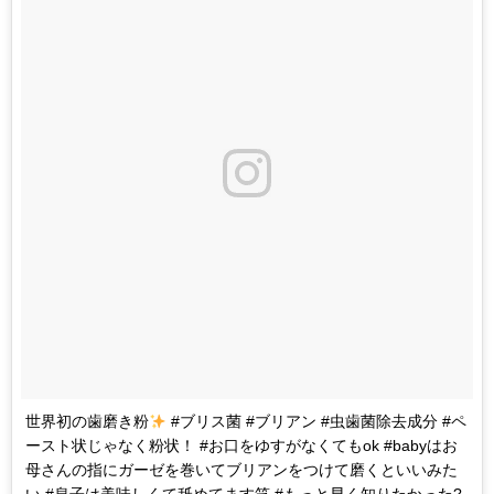
世界初の歯磨き粉
#ブリス菌 #ブリアン #虫歯菌除去成分 #ペ
ースト状じゃなく粉状！ #お口をゆすがなくてもok #babyはお
母さんの指にガーゼを巻いてブリアンをつけて磨くといいみた