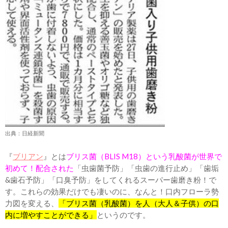
出典：日経新聞
『
ブリアン
』とは
ブリス菌（BLIS M18）という乳酸菌が世界で
初めて！配合された
「虫歯菌予防」「虫歯の進行止め」「歯垢
&歯石予防」「口臭予防」をしてくれるスーパー歯磨き粉！で
す。これらの効果だけでも凄いのに、なんと！口内フローラ勢
力図を変える、
「ブリス菌（乳酸菌）を人（大人＆子供）の口
内に増やすことができる」
というのです。