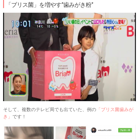
「ブリス菌」を増やす”歯みがき粉”
そして、複数のテレビ局でも出ていた、例の
「ブリス菌歯みが
き」
です！