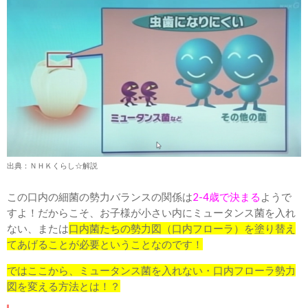
出典：ＮＨＫくらし☆解説
この口内の細菌の勢力バランスの関係は
2-4歳で決まる
ようで
すよ！だからこそ、お子様が小さい内にミュータンス菌を入れ
ない、または
口内菌たちの勢力図（口内フローラ）を塗り替え
てあげることが必要ということなのです！
ではここから、ミュータンス菌を入れない・口内フローラ勢力
図を変える方法とは！？