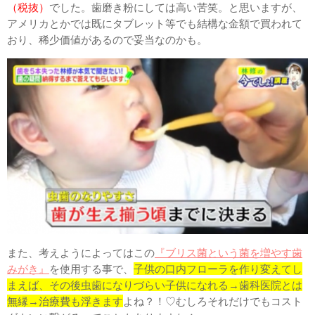
（税抜）
でした。歯磨き粉にしては高い苦笑。と思いますが、
アメリカとかでは既にタブレット等でも結構な金額で買われて
おり、稀少価値があるので妥当なのかも。
また、考えようによってはこの
『ブリス菌という菌を増やす歯
みがき』
を使用する事で、
子供の口内フローラを作り変えてし
まえば、その後虫歯になりづらい子供になれる→歯科医院とは
無縁→治療費も浮きます
よね？！♡むしろそれだけでもコスト