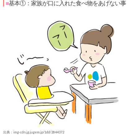
■
基本①：家族が口に入れた食べ物をあげない事
出典：img-cdn.jg.jugem.jp/1dd/2844372