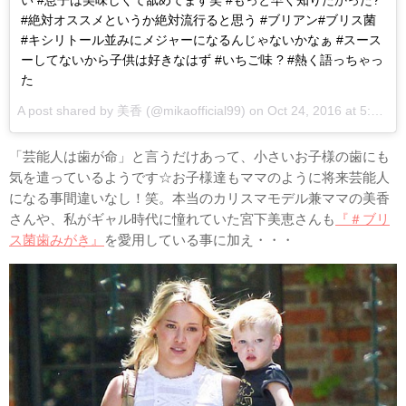
い #息子は美味しくて舐めてます笑 #もっと早く知りたかった?
#絶対オススメというか絶対流行ると思う #ブリアン#ブリス菌
#キシリトール並みにメジャーになるんじゃないかなぁ #スース
ーしてないから子供は好きなはず #いちご味 ? #熱く語っちゃっ
た
A post shared by 美香 (@mikaofficial99) on
Oct 24, 2016 at 5:10pm PDT
「芸能人は歯が命」と言うだけあって、小さいお子様の歯にも
気を遣っているようです☆お子様達もママのように将来芸能人
になる事間違いなし！笑。本当のカリスマモデル兼ママの美香
さんや、私がギャル時代に憧れていた宮下美恵さんも
『＃ブリ
ス菌歯みがき』
を愛用している事に加え・・・