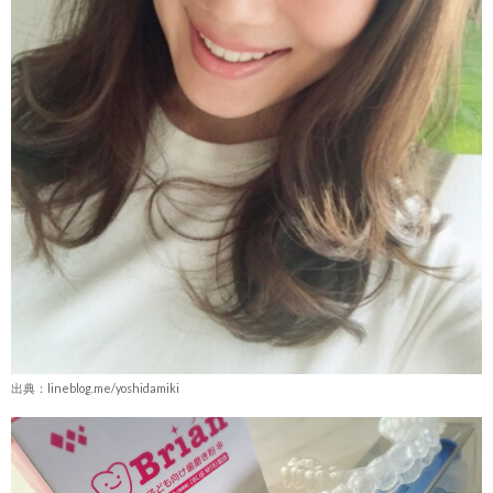
出典：lineblog.me/yoshidamiki