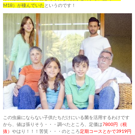
M18）が棲んでいた
というのです！
この虫歯にならない子供たちだけにいる菌を活用するわけです
から、値は張りそう・・・調べたところ、定価は
7800円（税
抜）
やはり！！！苦笑・・・のところ
定期コースとかで3919円