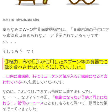
出典：xn--t8j9b3dt31nekvlru
※ちなみにWHO世界保健機構では、「８歳未満の子供にフ
ッ素塗布は薦められない」と明示されているそうです
が。。。
そしてもう一つ！
④極力、私や旦那が使用したスプーン等の食器でご
飯を食べさせないようにしていました。
→
口内に虫歯菌、特にミュータンス菌が入ると虫歯になると言
われている
ので注意していたのです。
なのに、これだけしてきても虫歯には勝てませんでし
た・・・。なぜ？？？今回、
「虫歯にならない子供と同じにな
れる！」驚愕のニュース
とともにもろもろ調べて、原因と対策
を行っていきました。