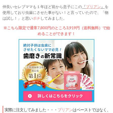
仲良いセレブママも１年ほど前から息子にこの
『
ブリアン
』
を
使用しており虫歯にさせた事がない！と言っていたので、「物
は試し！」と思い
ポチ
してみました。
※こちら限定で通常7,800円のところ3,919円（送料無料）で始
めることができます！
実際に注文してみました・・・
ブリアン
はペーストではなく、