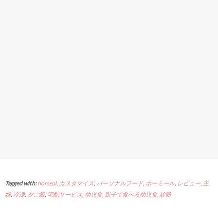
Tagged with:
homeal
,
カスタマイズ
,
パーソナルフード
,
ホーミール
,
レビュー
,
主
婦
,
冷凍
,
夕ご飯
,
宅配サービス
,
幼児食
,
親子で食べる幼児食
,
診断