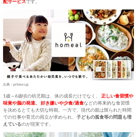
配サービス
です。
出典：prtimes.jp
1歳～6歳頃の幼児期は、体の成長だけでなく、
正しい食習慣や
味覚や脳の発達、 好き嫌いや少食/過食
などの将来的な食習慣
を決めるとても大切な時期。一方で、現代の親は限られた時間
での仕事や育児の両立が求められ、
子どもの孤食等の問題も増
えている
のが現実です。