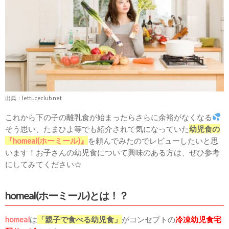
出典：lettuceclub.net
これから下の子の離乳食が始まったらさらに余裕がなくなる
そう思い、たまひよ等でも紹介されて気になっていた
幼児食の
『homeal(ホーミール)』
を頼んでみたのでレビューしたいと思
います！お子さんの幼児食について興味のある方は、ぜひ参考
にしてみてください☆
homeal(ホーミール)とは！？
homeal
は
「親子で食べる幼児食」
がコンセプトの
冷凍幼児食宅