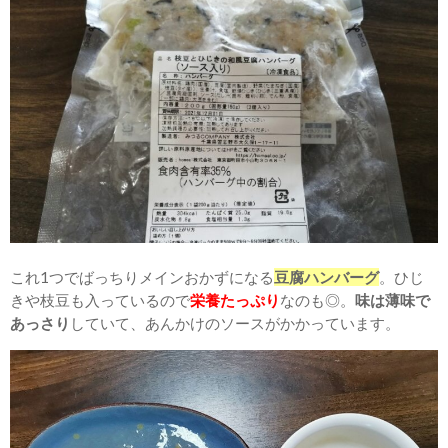
これ1つでばっちりメインおかずになる
豆腐ハンバーグ
。ひじ
きや枝豆も入っているので
栄養たっぷり
なのも◎。
味は薄味で
あっさり
していて、あんかけのソースがかかっています。