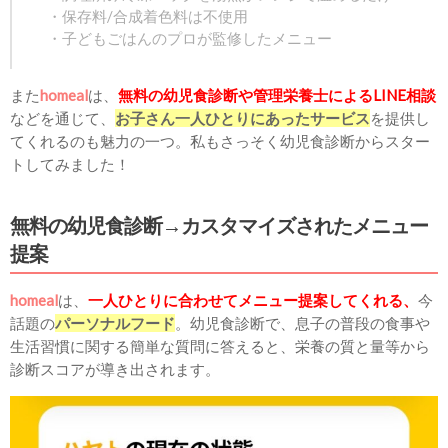
・保存料/合成着色料は不使用
・子どもごはんのプロが監修したメニュー
また
homeal
は、
無料の幼児食診断
や管理栄養士によるLINE相談
などを通じて、
お子さん一人ひとりにあ
ったサービス
を提供し
てくれるのも魅力の一つ。私もさっそく幼児食診断からスター
トしてみました！
無料の幼児食診断→カスタマイズされたメニュー
提案
homeal
は、
一人ひとりに合わせてメニュー提案してくれる、
今
話題の
パーソナルフード
。幼児食診断で、
息子の普段の食事や
生活習慣に関する簡単な質問に答えると、栄養の質と量等から
診断スコアが導き出
されます。