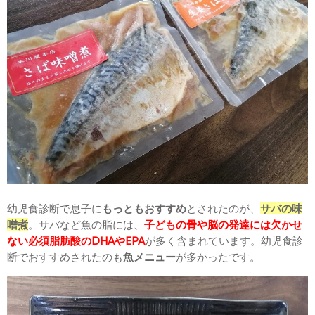
幼児食診断で息子に
もっともおすすめ
とされたのが、
サバの味
噌煮
。サバなど魚の脂には、
子どもの骨や脳の発達には欠かせ
ない必須脂肪酸のDHAやEPA
が多く含まれています。幼児食診
断でおすすめされたのも
魚メニュー
が多かったです。