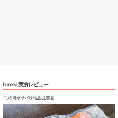
homeal実食レビュー
①石巻寒サバ 味噌煮/生姜煮