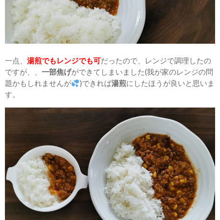
一点、
湯煎でもレンジでも可
だったので、レンジで調理したの
ですが、、
一部焦げ
ができてしまいました(我が家のレンジの問
題かもしれませんが
)できれば
湯煎
にしたほうが良いと思いま
す。