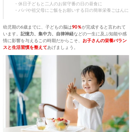
・休日子どもと二人のお留守番の日の昼食に
・パパや祖父母にご飯をお願いする日の簡単栄養ごはんに
幼児期の6歳までに、子どもの脳は
90％
が完成すると言われて
います。
記憶力、集中力、自律神経
などの一生に及ぶ知能や感
情に影響を与えるこの時期だからこそ、
お子さんの栄養バラン
スと生活習慣を整えて
あげましょう。