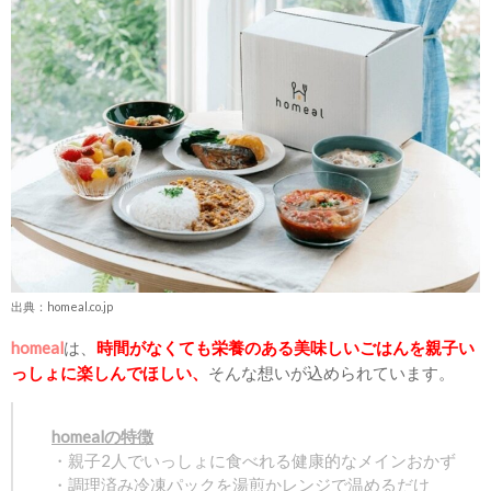
出典：homeal.co.jp
homeal
は、
時間がなくても栄養のある美味しいごはんを親子い
っしょに楽しんでほしい、
そんな想いが込められています。
homealの特徴
・親子2人でいっしょに食べれる健康的なメインおかず
・調理済み冷凍パックを湯煎かレンジで温めるだけ