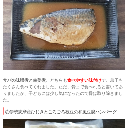
サバの味噌煮と生姜煮
、どちらも
食べやすい味付け
で、息子も
たくさん食べてくれました。ただ、骨まで食べれると書いてあ
りましたが、子どもには少し気になったので骨は取り除きまし
た。
②伊勢志摩産ひじきとごろごろ枝豆の和風豆腐ハンバーグ