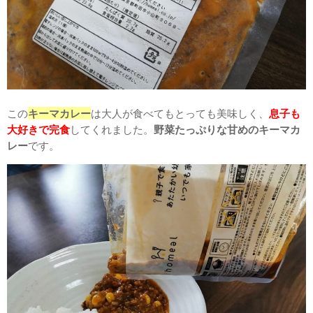
この
キーマカレー
は大人が食べてもとっても美味しく、
息子も
大好きで完食
してくれました。
野菜たっぷりな甘めのキーマカ
レー
です。