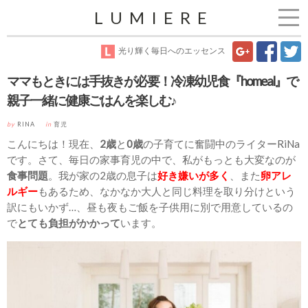
LUMIERE
光り輝く毎日へのエッセンス
ママもときには手抜きが必要！冷凍幼児食『homeal』で
親子一緒に健康ごはんを楽しむ♪
by
RINA
in
育児
こんにちは！現在、
2歳
と
0歳
の子育てに奮闘中のライターRiNa
です。さて、毎日の家事育児の中で、私がもっとも大変なのが
食事問題
。我が家の2歳の息子は
好き嫌いが多く
、また
卵アレ
ルギー
もあるため、なかなか大人と同じ料理を取り分けという
訳にもいかず…、昼も夜もご飯を子供用に別で用意しているの
で
とても負担がかかって
います。