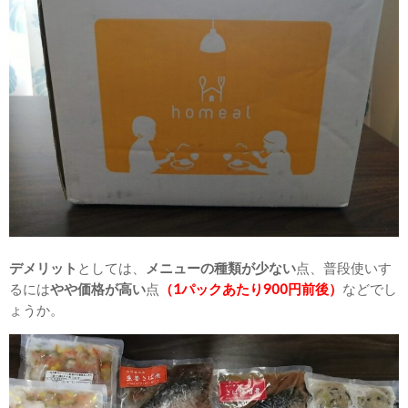
デメリット
としては、
メニューの種類が少ない
点、普段使いす
るには
やや価格が高い
点
（1パックあたり900円前後）
などでし
ょうか。