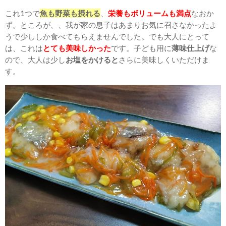
これ1つで
魚も野菜も摂れる
、
栄養もボリュームも満点
なおか
ず。ところが、、我が家の息子はあまりお気に召さなかったよ
うで少ししか食べてもらえませんでした。でも大人にとって
は、これは
とても美味しかった
です。子ども用に
薄味仕上げ
な
ので、大人は少し
お塩をかけると
さらに美味しくいただけま
す。