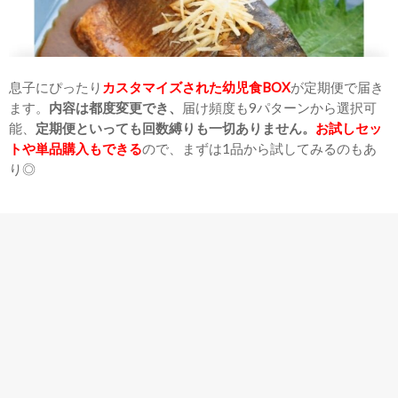
息子にぴったり
カスタマイズされた幼児食BOX
が定期便で届き
ます。
内容は都度変更でき、
届け頻度も9パターンから選択可
能、
定期便といっても回数縛りも一切ありません。
お試しセッ
トや単品購入もできる
ので、まずは1品から試してみるのもあ
り◎