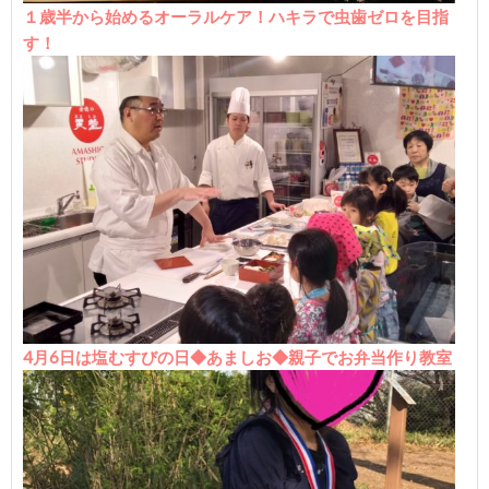
１歳半から始めるオーラルケア！ハキラで虫歯ゼロを目指
す！
4月6日は塩むすびの日◆あましお◆親子でお弁当作り教室