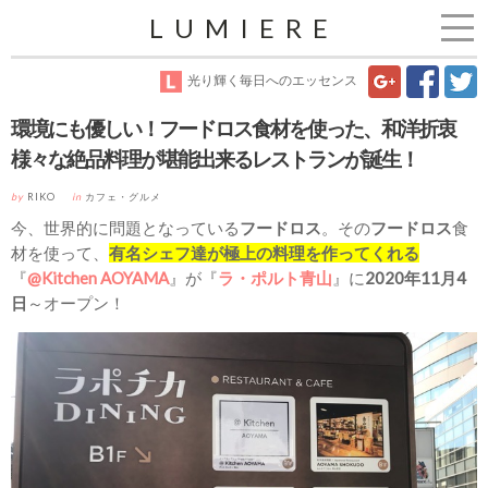
LUMIERE
光り輝く毎日へのエッセンス
環境にも優しい！フードロス食材を使った、和洋折衷
様々な絶品料理が堪能出来るレストランが誕生！
by
RIKO
in
カフェ・グルメ
今、世界的に問題となっている
フードロス
。その
フードロス
食
材を使って、
有名シェフ達が極上の料理を作ってくれる
『
@Kitchen AOYAMA
』が『
ラ・ポルト青山
』に
2020年11月4
日
～オープン！