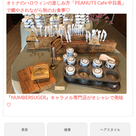
オトナのハロウィンの楽しみ方「PEANUTS Cafe 中目黒」
で癒やされながら秋のお食事♡
『NUMBERSUGER』キャラメル専門店がオシャレで美味
♡
美容
健康
ヘアスタイル