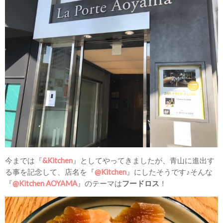
今までは『
&Kitchen
』としてやってきましたが、青山に進出す
る事を記念して、店名を『
@Kitchen
』にしたそうです♪そんな
『
@Kitchen AOYAMA
』のテーマは
フードロス
！