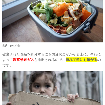
出典：gooddo.jp
破棄された食品を処分するにも勿論お金がかかる上に、それに
よって
温室効果ガス
も排出されるので、
環境問題にも繋がる
の
です。