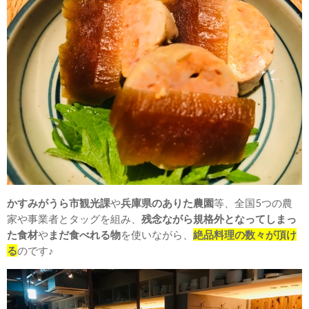
かすみがうら市観光課
や
兵庫県のありた農園
等、全国5つの農
家や事業者とタッグを組み、
残念ながら規格外となってしまっ
た食材
や
まだ食べれる物
を使いながら、
絶品料理の数々が頂け
る
のです♪