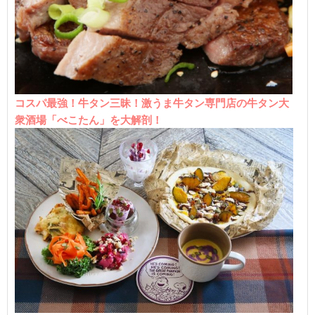
コスパ最強！牛タン三昧！激うま牛タン専門店の牛タン大
衆酒場「べこたん」を大解剖！