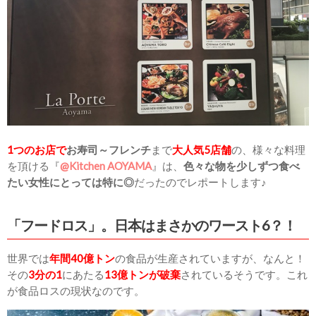
1つのお店で
お寿司～フレンチ
まで
大人気5店舗
の、様々な料理
を頂ける『
@Kitchen AOYAMA
』は、
色々な物を少しずつ食べ
たい女性にとっては特に◎
だったのでレポートします♪
「フードロス」。日本はまさかのワースト6？！
世界では
年間40億トン
の食品が生産されていますが、なんと！
その
3分の1
にあたる
13億トンが破棄
されているそうです。これ
が食品ロスの現状なのです。