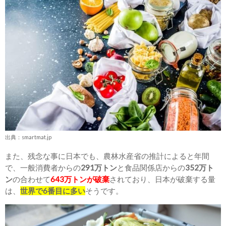
出典：smartmat.jp
また、残念な事に日本でも、農林水産省の推計によると年間
で、一般消費者からの
291万トン
と食品関係店からの
352万ト
ン
の合わせて
643万トンが破棄
されており、日本が破棄する量
は、
世界で6番目に多い
そうです。