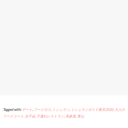
Tagged with:
デート
,
フードロス
,
ミシュラン
,
ミシュランガイド東京2020
,
大人の
フードコート
,
女子会
,
子連れレストラン
,
表参道
,
青山