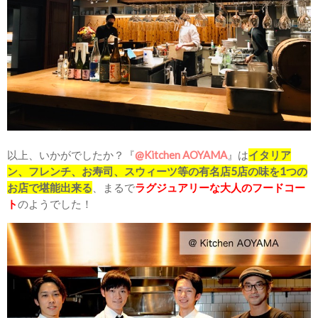
以上、いかがでしたか？『
@Kitchen AOYAMA
』は
イタリア
ン、フレンチ、お寿司、スウィーツ等の有名店5店の味を1つの
お店で堪能出来る
、まるで
ラグジュアリーな大人のフードコー
ト
のようでした！