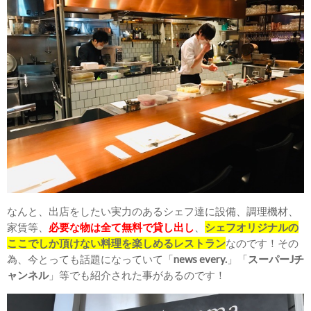
なんと、出店をしたい実力のあるシェフ達に設備、調理機材、
家賃等、
必要な物は全て無料で貸し出し
、
シェフオリジナルの
ここでしか頂けない料理を楽しめるレストラン
なのです！その
為、今とっても話題になっていて「
news every.
」「
スーパーJチ
ャンネル
」等でも紹介された事があるのです！