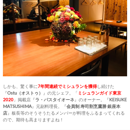
しかも、驚く事に
7年間連続でミシュランを獲得
し続けた
『
Ostu（オストゥ）
』の元シェフ。「
ミシュランガイド東京
2020
」掲載店『
ラ・パスタイオーネ
』のオーナー。『
KEISUKE
MATSUSHIMA
』元副料理長。『
会員制 寿司割烹鷹勝 銀座本
店
』板長等のそうそうたるメンバーが料理をふるまってくれる
ので、期待も高まりますよね！