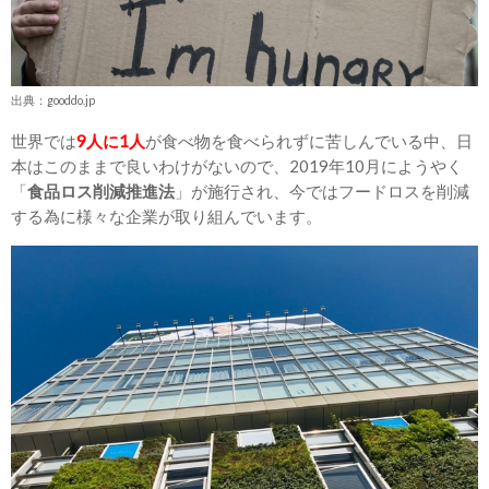
出典：gooddo.jp
世界では
9人に1人
が食べ物を食べられずに苦しんでいる中、日
本はこのままで良いわけがないので、2019年10月にようやく
「
食品ロス削減推進法
」が施行され、今ではフードロスを削減
する為に様々な企業が取り組んでいます。